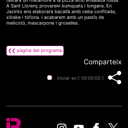
tastarà un matambre a la pizza amb ensalada russa.
A Sant Llorenç provarem kumquats i longans. En
Jacinto ens elaborarà bacallà amb ceba confitada,
xiitake i tòfona. I acabarem amb un pastís de
melicotó, mascarpone i groselles.
❮❮ pàgina del programa
Comparteix
Iniciar en [
00:00:00
]