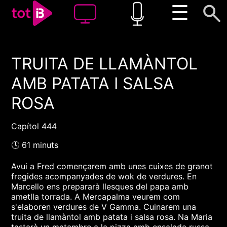
☰
TRUITA DE LLAMÀNTOL
00:00
00:00
AMB PATATA I SALSA
1x
ROSA
Capítol 444
🕓 61 minuts
Avui a Fred començarem amb unes cuixes de granot
fregides acompanyades de wok de verdures. En
Marcello ens prepararà llesques del papa amb
ametlla torrada. A Mercapalma veurem com
s'elaboren verdures de V Gamma. Cuinarem una
truita de llamàntol amb patata i salsa rosa. Na Maria