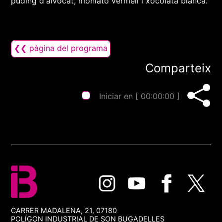
púding d'alvocat, moniato vermell i xocolata blanca.
❮❮ pàgina del programa
Comparteix
Iniciar en [
00:00:00
]
CARRER MADALENA, 21, 07180
POLÍGON INDUSTRIAL DE SON BUGADELLES