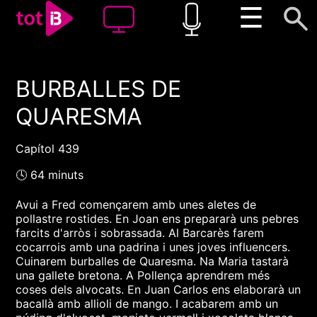
☰
BURBALLES DE
00:00
00:00
QUARESMA
1x
Capítol 439
🕓 64 minuts
Avui a Fred començarem amb unes aletes de
pollastre rostides. En Joan ens prepararà uns pebres
farcits d'arròs i sobrassada. Al Barcarès farem
cocarrois amb una padrina i unes joves influencers.
Cuinarem burballes de Quaresma. Na Maria tastarà
una gallete bretona. A Pollença aprendrem més
coses dels alvocats. En Juan Carlos ens elaborarà un
bacallà amb allioli de mango. I acabarem amb un