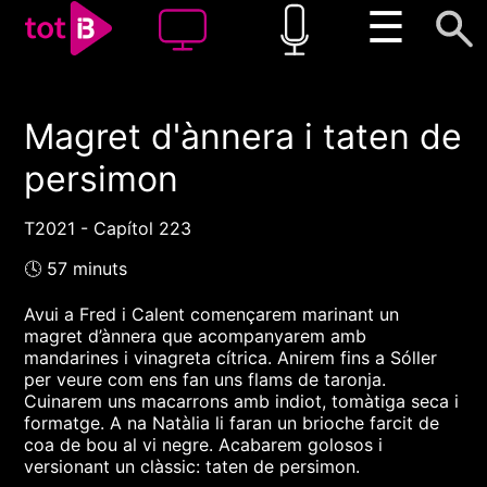
☰
Magret d'ànnera i taten de
00:00
00:00
persimon
1x
T2021 - Capítol 223
🕓 57 minuts
Avui a Fred i Calent començarem marinant un
magret d’ànnera que acompanyarem amb
mandarines i vinagreta cítrica. Anirem fins a Sóller
per veure com ens fan uns flams de taronja.
Cuinarem uns macarrons amb indiot, tomàtiga seca i
formatge. A na Natàlia li faran un brioche farcit de
coa de bou al vi negre. Acabarem golosos i
versionant un clàssic: taten de persimon.