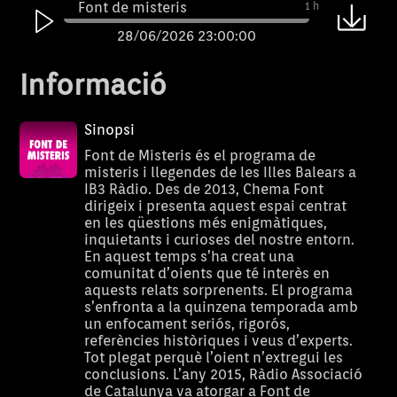
Font de misteris
1 h
28/06/2026 23:00:00
Font de misteris
1 h
Informació
21/06/2026 23:00:00
Font de misteris
1 h
Sinopsi
14/06/2026 23:00:00
Font de Misteris és el programa de
misteris i llegendes de les Illes Balears a
Font de misteris
1 h
IB3 Ràdio. Des de 2013, Chema Font
dirigeix i presenta aquest espai centrat
07/06/2026 23:00:00
en les qüestions més enigmàtiques,
Font de misteris
1 h
inquietants i curioses del nostre entorn.
En aquest temps s’ha creat una
31/05/2026 23:00:00
comunitat d’oients que té interès en
aquests relats sorprenents. El programa
Font de misteris
1 h
s’enfronta a la quinzena temporada amb
24/05/2026 23:00:00
un enfocament seriós, rigorós,
referències històriques i veus d’experts.
Font de misteris
1 h
Tot plegat perquè l’oient n’extregui les
conclusions. L’any 2015, Ràdio Associació
17/05/2026 23:00:00
de Catalunya va atorgar a Font de