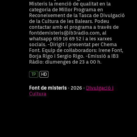
Font de misteris
1 h
Misteris la menció de qualitat en la
categoria de Millor Programa en
10/05/2026 23:00:00
Reconeixement de la Tasca de Divulgació
de la Cultura de les Balears. Podeu
Font de misteris
1 h
contactar amb el programa a través de
03/05/2026 23:00:00
fontdemisteris@ib3radio.com, al
whatsapp 659 16 69 52 i a les xarxes
Font de misteris
1 h
socials. -Dirigit i presentat per Chema
Font. Equip de col·laboradors: Irene Font,
26/04/2026 23:00:00
Borja Rigo i Sergio Rigo. -Emissió a IB3
Font de misteris
1 h
Ràdio: diumenges de 23 a 00 h.
19/04/2026 23:00:00
Font de misteris
1 h
Font de misteris
· 2026 ·
Divulgació i
12/04/2026 23:00:00
Cultura
Font de misteris
1 h
05/04/2026 23:00:00
Font de misteris
1 h
29/03/2026 23:00:00