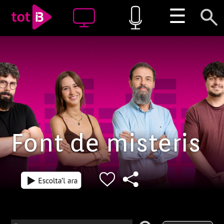
☰
Font de misteris