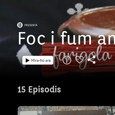
PRESENTA
Foc i fum a
Episodi: 1
26 min
15 Episodis
Avui elaborarem pasta fresca i la servirem
acompanyada d’una carbonara balear.