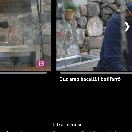
❯
Ous amb bacallà i botifarró
02/02/2019
T1 - Capítol 3
Fitxa Tècnica