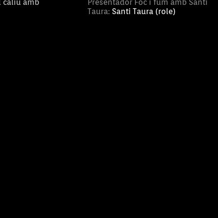
l caliu amb
Presentador Foc i fum amb Santi
Taura:
Santi Taura (role)