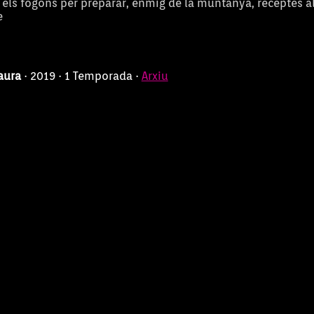
els fogons per preparar, enmig de la muntanya, receptes a
e
Taura
· 2019 · 1 Temporada ·
Arxiu