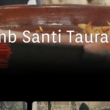
mb Santi Taura
Episodi: 2
25 min
Avui rostirem uns ossos per untar el
damunt unes torrades de pa. Ho co
ensalada de lletuga, taronja i ous cu
donarem el toc final amb tòfona rat