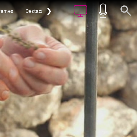
❯
rames
Destacat
Arxiu