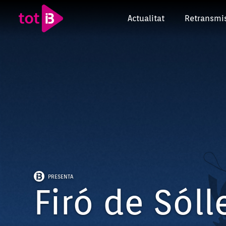
Actualitat
Retransmi
PRESENTA
Firó de Sóll
Episodi: FDS-26