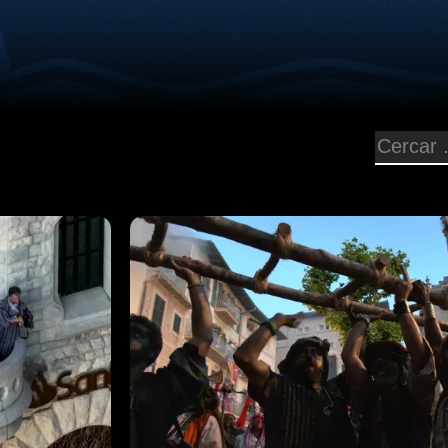
1 h 32 min
Acte final del saqueig de la plaça i 
sollerica, que és proclamada pel Ca
un discurs glossat de cloenda. La c
amb el cant de la Balanguera i el pos
imatge de la Mare de Déu de la Victò
la Sang de l'Hospital.