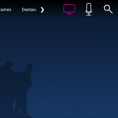
❯
rames
Destacat
Arxiu
Episodi: FS25-AR