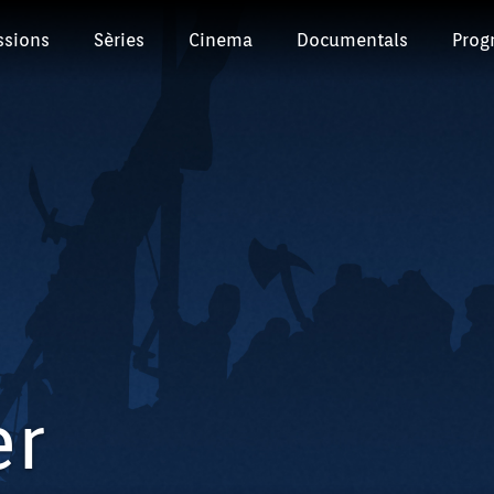
ssions
Sèries
Cinema
Documentals
Prog
er
Episodi: FS25-SA