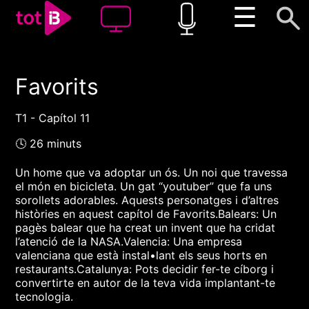
☰
Favorits
00:00
00:00
1x
T1 - Capítol 11
🕓 26 minuts
Un home que va adoptar un ós. Un noi que travessa
el món en bicicleta. Un gat “youtuber” que fa uns
sorollets adorables. Aquests personatges i d’altres
històries en aquest capítol de Favorits.Balears: Un
pagès balear que ha creat un invent que ha cridat
l’atenció de la NASA.Valencia: Una empresa
valenciana que està instal•lant els seus horts en
restaurants.Catalunya: Pots decidir fer-te cíborg i
convertirte en autor de la teva vida implantant-te
tecnologia.