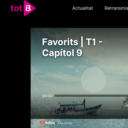
Actualitat
Retransmis
Favorits | T1 -
Capítol 9
00:00
1