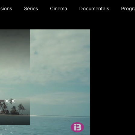
sions
Sèries
Cinema
Documentals
Progr
00:00
x