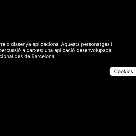
rreix dissenya aplicacions. Aquests personatges i
repercussió a xarxes: una aplicació desenvolupada
acional des de Barcelona.
Cookies
Comparteix
Iniciar en [
00:00:00
]