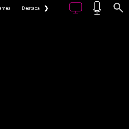
❯
ames
Destacat
Arxiu