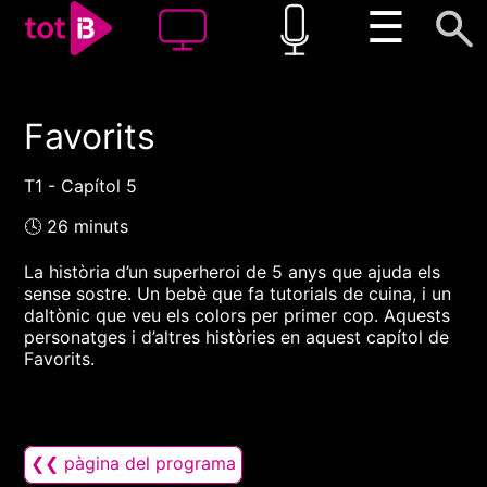
☰
Favorits
00:00
00:00
1x
T1 - Capítol 5
🕓 26 minuts
La història d’un superheroi de 5 anys que ajuda els
sense sostre. Un bebè que fa tutorials de cuina, i un
daltònic que veu els colors per primer cop. Aquests
personatges i d’altres històries en aquest capítol de
Favorits.
❮❮ pàgina del programa