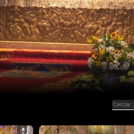
Episodi: SEU-530
55 min
Eucaristia emès dia 26/07/26