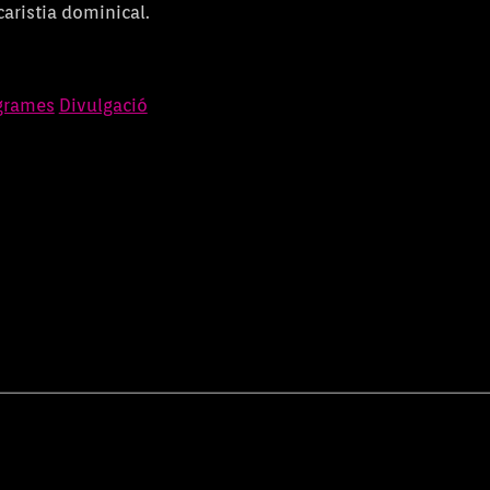
aristia dominical.
grames
Divulgació