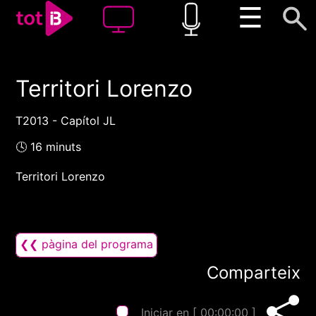
☰
Territori Lorenzo
00:00
00:00
1x
T2013 - Capítol JL
🕓 16 minuts
Territori Lorenzo
❮❮ pàgina del programa
Comparteix
Iniciar en [
00:00:00
]