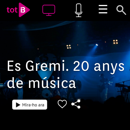
☰
Es Gremi. 20 anys
de música