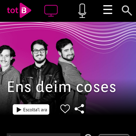
☰
Ens deim coses