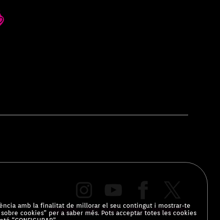
ència amb la finalitat de millorar el seu contingut i mostrar-te
COOKIES
|
AVÍS LEGAL
|
PORTAL PRIVACITAT
ó sobre cookies” per a saber més. Pots acceptar totes les cookies