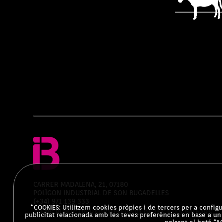
CARRER MADALENA, 21, 07180
POLÍGON INDUSTRIAL DE SON BUGADELLES
(+34) 971 139 333
“COOKIES: Utilitzem cookies pròpies i de tercers per a configur
© ENS PÚBLIC DE RADIOTELEVISIÓ DE LES ILLES BALEARS
publicitat relacionada amb les teves preferències en base a un 