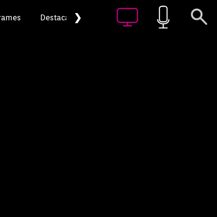
❯
rames
Destacat
Arxiu