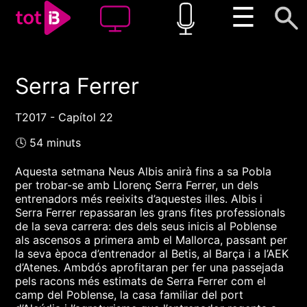
☰
Serra Ferrer
00:00
00:00
1x
T2017 - Capítol 22
🕓 54 minuts
Aquesta setmana Neus Albis anirà fins a sa Pobla
per trobar-se amb Llorenç Serra Ferrer, un dels
entrenadors més reeixits d’aquestes illes. Albis i
Serra Ferrer repassaran les grans fites professionals
de la seva carrera: des dels seus inicis al Poblense
als ascensos a primera amb el Mallorca, passant per
la seva època d’entrenador al Betis, al Barça i a l’AEK
d’Atenes. Ambdós aprofitaran per fer una passejada
pels racons més estimats de Serra Ferrer com el
camp del Poblense, la casa familiar del port