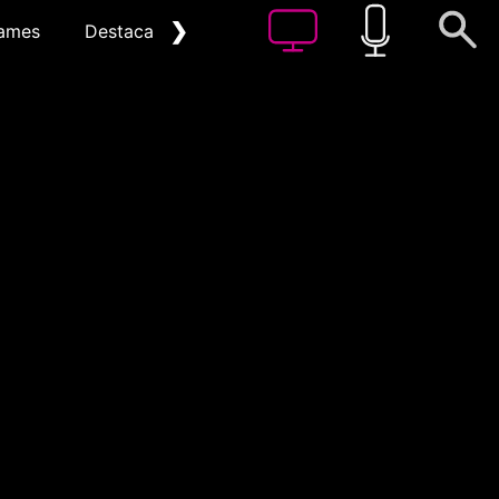
❯
ames
Destacat
Arxiu