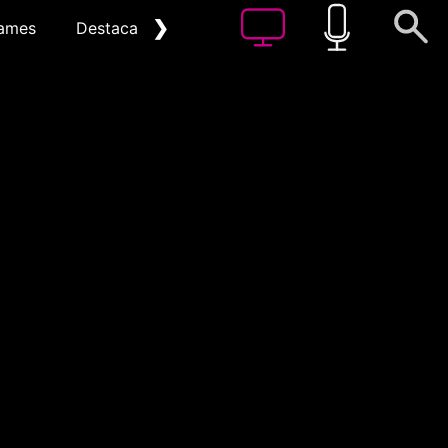
❯
ames
Destacat
Arxiu