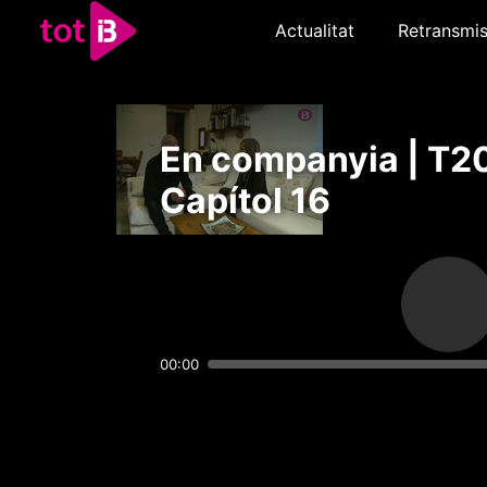
Actualitat
Retransmis
En companyia | T2
Capítol 16
00:00