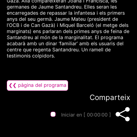
Gazà. Allà compareixeran Joana i Francisca, les
germanes de Jaume Santandreu. Elles seran les
encarregades de repassar la infantesa i els primers
anys del seu germà. Jaume Mateu (president de
l’OCB i de Can Gazà) i Miquel Barceló (el metge dels
marginats) ens parlaran dels primes anys de feina de
Santandreu al món de la marginalitat. El programa
acabarà amb un dinar ‘familiar’ amb els usuaris del
centre que regenta Santandreu. Un ramell de
testimonis colpidors.
❮❮ pàgina del programa
Comparteix
Iniciar en [
00:00:00
]