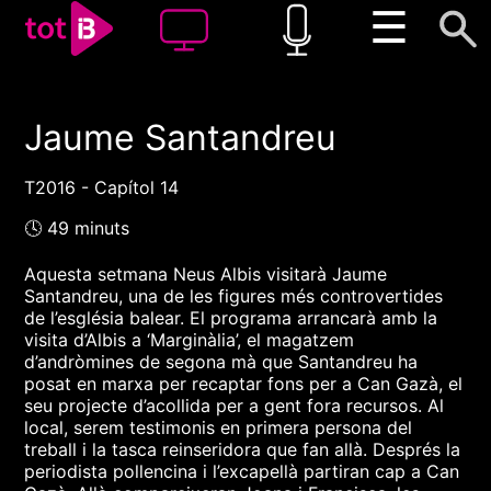
☰
Jaume Santandreu
00:00
00:00
1x
T2016 - Capítol 14
🕓 49 minuts
Aquesta setmana Neus Albis visitarà Jaume
Santandreu, una de les figures més controvertides
de l’església balear. El programa arrancarà amb la
visita d’Albis a ‘Marginàlia’, el magatzem
d’andròmines de segona mà que Santandreu ha
posat en marxa per recaptar fons per a Can Gazà, el
seu projecte d’acollida per a gent fora recursos. Al
local, serem testimonis en primera persona del
treball i la tasca reinseridora que fan allà. Després la
periodista pollencina i l’excapellà partiran cap a Can