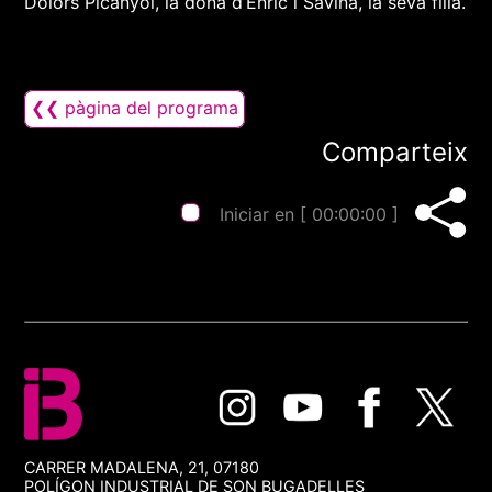
Dolors Picanyol, la dona d’Enric i Savina, la seva filla.
❮❮ pàgina del programa
Comparteix
Iniciar en [
00:00:00
]
CARRER MADALENA, 21, 07180
POLÍGON INDUSTRIAL DE SON BUGADELLES