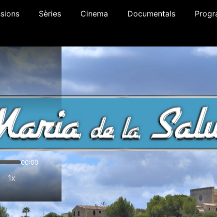
sions
Sèries
Cinema
Documentals
Progr
00:00
1x