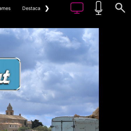
❯
ames
Destacat
Arxiu