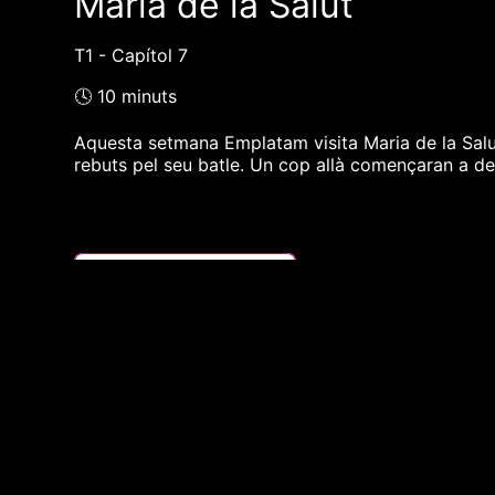
Maria de la Salut
T1 - Capítol 7
🕓 10 minuts
Aquesta setmana Emplatam visita Maria de la Salut. 
rebuts pel seu batle. Un cop allà començaran a des
❮❮ pàgina del programa