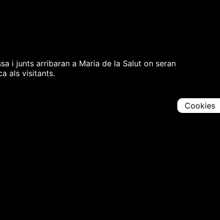
sa i junts arribaran a Maria de la Salut on seran
a als visitants.
Cookies
Comparteix
Iniciar en [
00:00:00
]