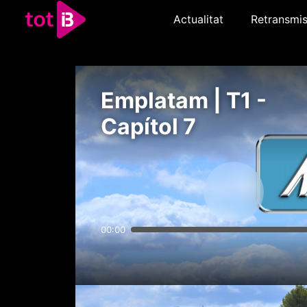
Actualitat
Retransmis
Emplatam | T1 -
Capítol 7
00:00