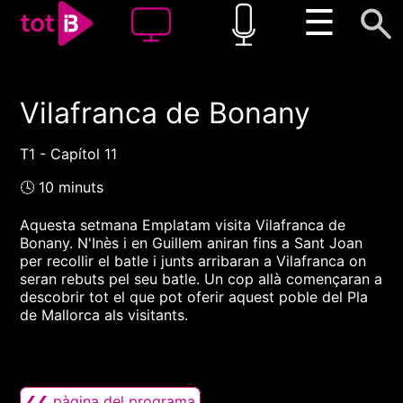
☰
Vilafranca de Bonany
00:00
00:00
1x
T1 - Capítol 11
🕓 10 minuts
Aquesta setmana Emplatam visita Vilafranca de
Bonany. N'Inès i en Guillem aniran fins a Sant Joan
per recollir el batle i junts arribaran a Vilafranca on
seran rebuts pel seu batle. Un cop allà començaran a
descobrir tot el que pot oferir aquest poble del Pla
de Mallorca als visitants.
❮❮ pàgina del programa