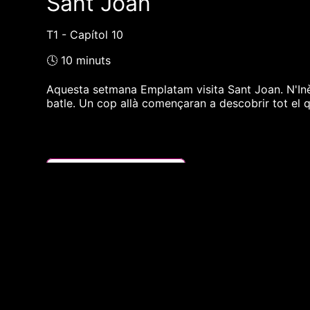
Sant Joan
T1 - Capítol 10
🕓 10 minuts
Aquesta setmana Emplatam visita Sant Joan. N'Inès i
batle. Un cop allà començaran a descobrir tot el q
❮❮ pàgina del programa