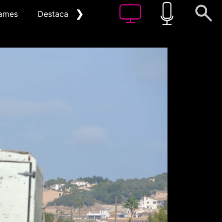
❯
ames
Destacat
Arxiu