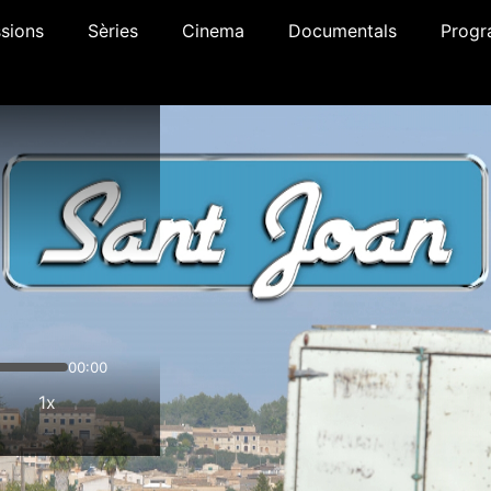
sions
Sèries
Cinema
Documentals
Progr
00:00
1x