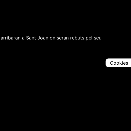
s arribaran a Sant Joan on seran rebuts pel seu
.
Cookies
Comparteix
Iniciar en [
00:00:00
]