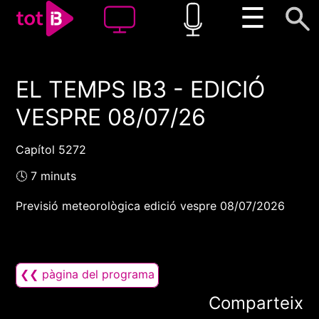
☰
EL TEMPS IB3 - EDICIÓ
00:00
00:00
VESPRE 08/07/26
1x
Capítol 5272
🕓 7 minuts
Previsió meteorològica edició vespre 08/07/2026
❮❮ pàgina del programa
Comparteix