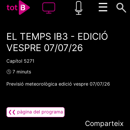
☰
EL TEMPS IB3 - EDICIÓ
00:00
00:00
VESPRE 07/07/26
1x
Capítol 5271
🕓 7 minuts
Previsió meteorològica edició vespre 07/07/26
❮❮ pàgina del programa
Comparteix