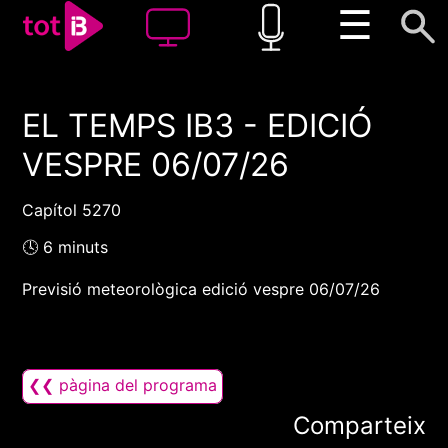
☰
EL TEMPS IB3 - EDICIÓ
00:00
00:00
VESPRE 06/07/26
1x
Capítol 5270
🕓 6 minuts
Previsió meteorològica edició vespre 06/07/26
❮❮ pàgina del programa
Comparteix