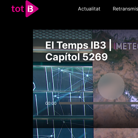
Actualitat
Retransmis
El Temps IB3 |
Capítol 5269
00:00