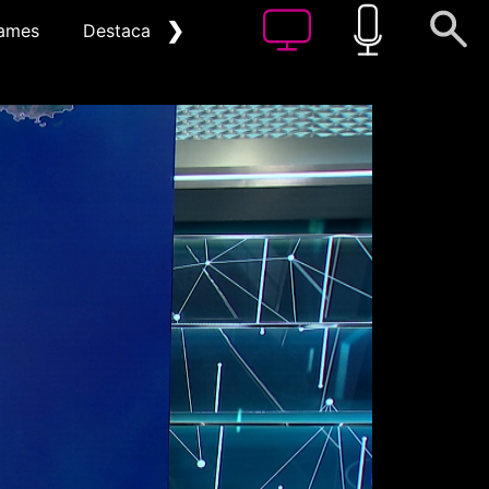
❯
ames
Destacat
Arxiu