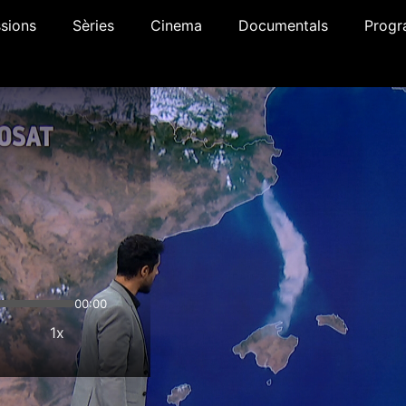
sions
Sèries
Cinema
Documentals
Progr
00:00
1x