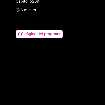
Capítol 5269
🕓 6 minuts
❮❮ pàgina del programa