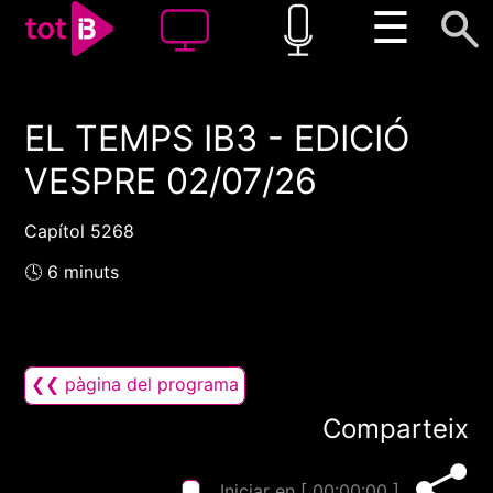
☰
EL TEMPS IB3 - EDICIÓ
00:00
00:00
VESPRE 02/07/26
1x
Capítol 5268
🕓 6 minuts
❮❮ pàgina del programa
Comparteix
Iniciar en [
00:00:00
]