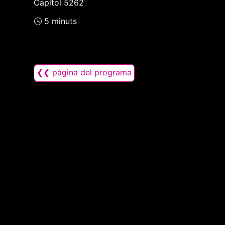
Capítol 5262
🕓 5 minuts
❮❮ pàgina del programa