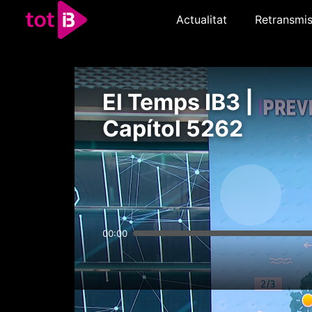
Actualitat
Retransmis
El Temps IB3 |
Capítol 5262
00:00