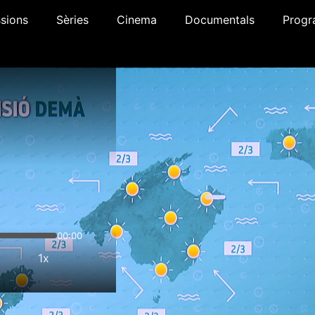
sions
Sèries
Cinema
Documentals
Progr
00:00
1x