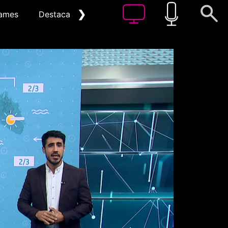
❯
ames
Destacat
Arxiu