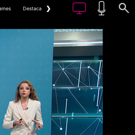
❯
ames
Destacat
Arxiu