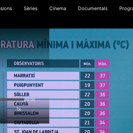
sions
Sèries
Cinema
Documentals
Progr
00:00
1x