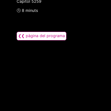
Capítol 5259
🕓 8 minuts
❮❮ pàgina del programa