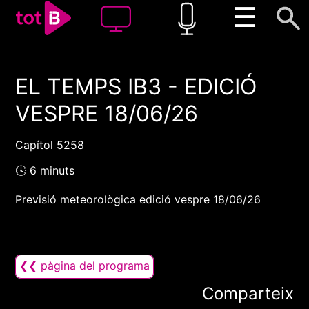
☰
EL TEMPS IB3 - EDICIÓ
00:00
00:00
VESPRE 18/06/26
1x
Capítol 5258
🕓 6 minuts
Previsió meteorològica edició vespre 18/06/26
❮❮ pàgina del programa
Comparteix