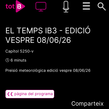
☰
EL TEMPS IB3 - EDICIÓ
00:00
00:00
VESPRE 08/06/26
1x
Capítol 5250-v
🕓 6 minuts
Preisió meteorològica edició vespre 08/06/26
❮❮ pàgina del programa
Comparteix