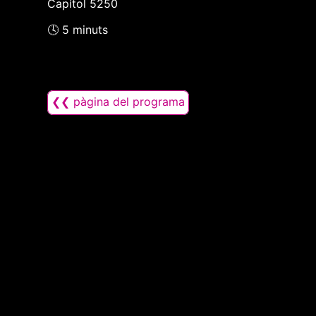
Capítol 5250
🕓 5 minuts
❮❮ pàgina del programa