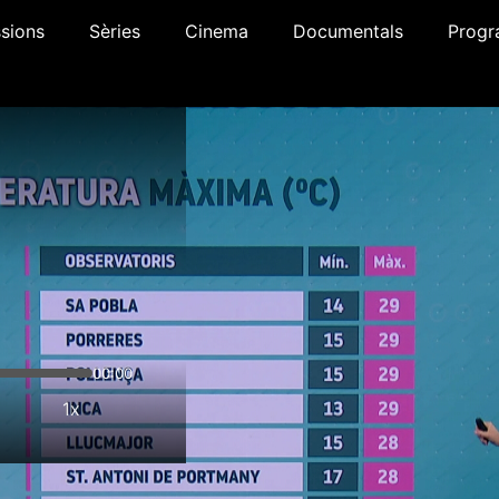
sions
Sèries
Cinema
Documentals
Progr
00:00
1x