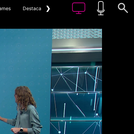
❯
ames
Destacat
Arxiu