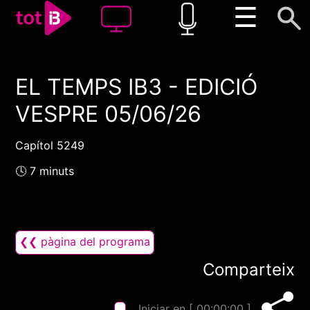
☰
EL TEMPS IB3 - EDICIÓ
00:00
00:00
VESPRE 05/06/26
1x
Capítol 5249
🕓 7 minuts
❮❮ pàgina del programa
Comparteix
Iniciar en [
00:00:00
]