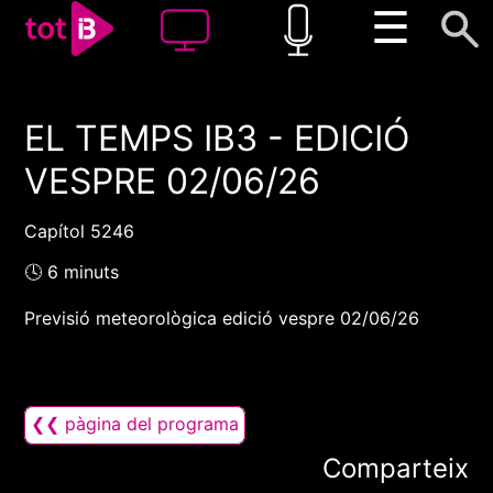
☰
EL TEMPS IB3 - EDICIÓ
00:00
00:00
VESPRE 02/06/26
1x
Capítol 5246
🕓 6 minuts
Previsió meteorològica edició vespre 02/06/26
❮❮ pàgina del programa
Comparteix