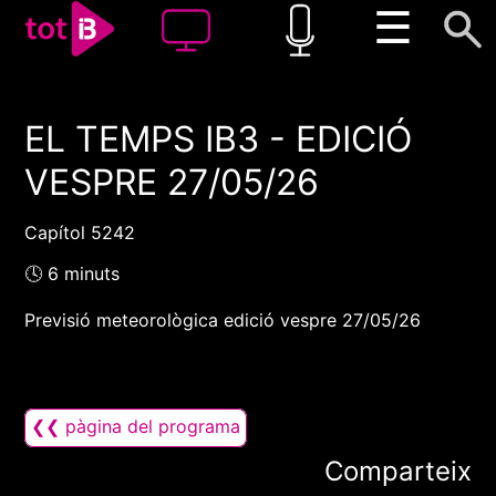
☰
EL TEMPS IB3 - EDICIÓ
00:00
00:00
VESPRE 27/05/26
1x
Capítol 5242
🕓 6 minuts
Previsió meteorològica edició vespre 27/05/26
❮❮ pàgina del programa
Comparteix