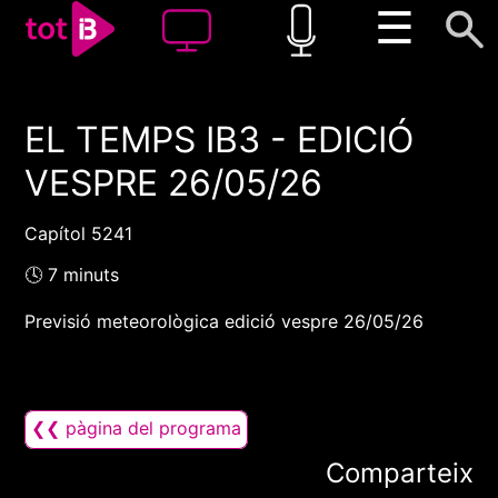
☰
EL TEMPS IB3 - EDICIÓ
00:00
00:00
VESPRE 26/05/26
1x
Capítol 5241
🕓 7 minuts
Previsió meteorològica edició vespre 26/05/26
❮❮ pàgina del programa
Comparteix