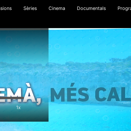
sions
Sèries
Cinema
Documentals
Progr
00:00
1x