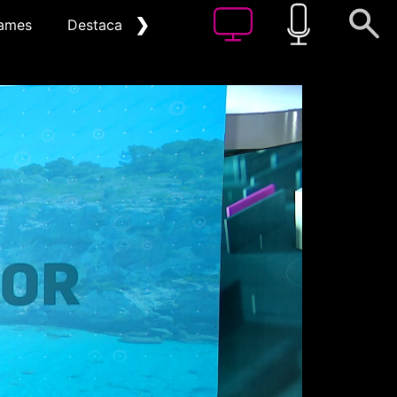
❯
ames
Destacat
Arxiu