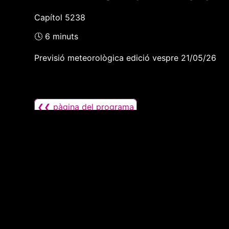
Capítol 5238
🕓 6 minuts
Previsió meteorològica edició vespre 21/05/26
❮❮ pàgina del programa