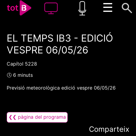
☰
EL TEMPS IB3 - EDICIÓ
00:00
00:00
VESPRE 06/05/26
1x
Capítol 5228
🕓 6 minuts
Previsió meteorològica edició vespre 06/05/26
❮❮ pàgina del programa
Comparteix