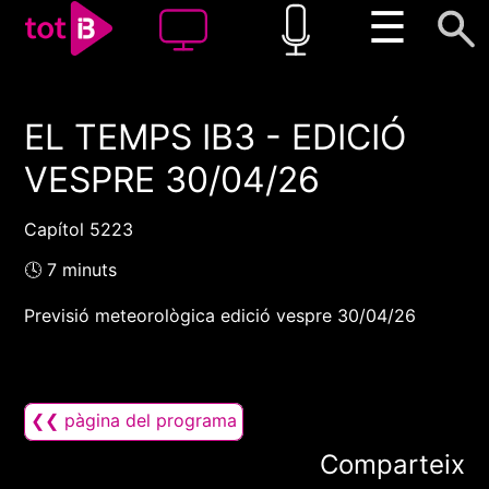
☰
EL TEMPS IB3 - EDICIÓ
00:00
00:00
VESPRE 30/04/26
1x
Capítol 5223
🕓 7 minuts
Previsió meteorològica edició vespre 30/04/26
❮❮ pàgina del programa
Comparteix