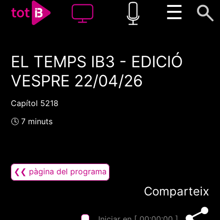
☰
EL TEMPS IB3 - EDICIÓ
00:00
00:00
VESPRE 22/04/26
1x
Capítol 5218
🕓 7 minuts
❮❮ pàgina del programa
Comparteix
Iniciar en [
00:00:00
]