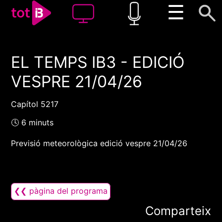
☰
EL TEMPS IB3 - EDICIÓ
00:00
00:00
VESPRE 21/04/26
1x
Capítol 5217
🕓 6 minuts
Previsió meteorològica edició vespre 21/04/26
❮❮ pàgina del programa
Comparteix