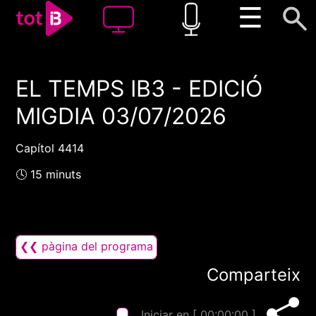
☰
EL TEMPS IB3 - EDICIÓ
00:00
00:00
MIGDIA 03/07/2026
1x
Capítol 4414
🕓 15 minuts
❮❮ pàgina del programa
Comparteix
Iniciar en [
00:00:00
]