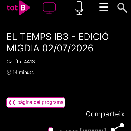
☰
EL TEMPS IB3 - EDICIÓ
00:00
00:00
MIGDIA 02/07/2026
1x
Capítol 4413
🕓 14 minuts
❮❮ pàgina del programa
Comparteix
Iniciar en [
00:00:00
]