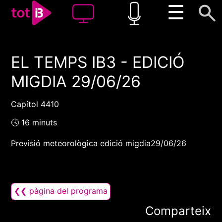
☰
EL TEMPS IB3 - EDICIÓ
00:00
00:00
MIGDIA 29/06/26
1x
Capítol 4410
🕓 16 minuts
Previsió meteorològica edició migdia29/06/26
❮❮ pàgina del programa
Comparteix