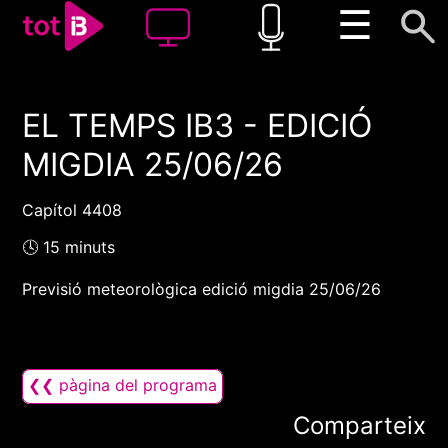
☰
EL TEMPS IB3 - EDICIÓ
00:00
00:00
MIGDIA 25/06/26
1x
Capítol 4408
🕓 15 minuts
Previsió meteorològica edició migdia 25/06/26
❮❮ pàgina del programa
Comparteix