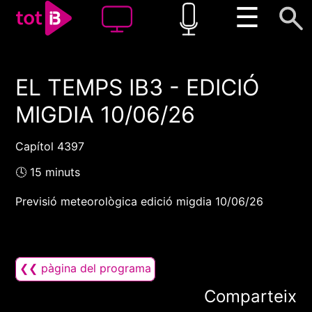
☰
EL TEMPS IB3 - EDICIÓ
00:00
00:00
MIGDIA 10/06/26
1x
Capítol 4397
🕓 15 minuts
Previsió meteorològica edició migdia 10/06/26
❮❮ pàgina del programa
Comparteix