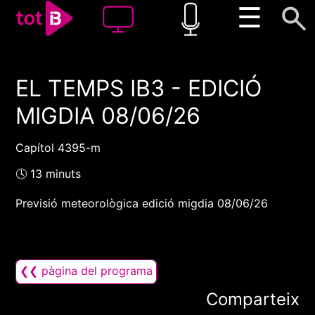
☰
EL TEMPS IB3 - EDICIÓ
00:00
00:00
MIGDIA 08/06/26
1x
Capítol 4395-m
🕓 13 minuts
Previsió meteorològica edició migdia 08/06/26
❮❮ pàgina del programa
Comparteix