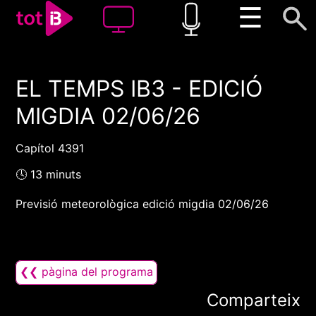
☰
EL TEMPS IB3 - EDICIÓ
00:00
00:00
MIGDIA 02/06/26
1x
Capítol 4391
🕓 13 minuts
Previsió meteorològica edició migdia 02/06/26
❮❮ pàgina del programa
Comparteix