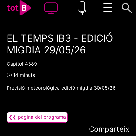
☰
EL TEMPS IB3 - EDICIÓ
00:00
00:00
MIGDIA 29/05/26
1x
Capítol 4389
🕓 14 minuts
Previsió meteorològica edició migdia 30/05/26
❮❮ pàgina del programa
Comparteix