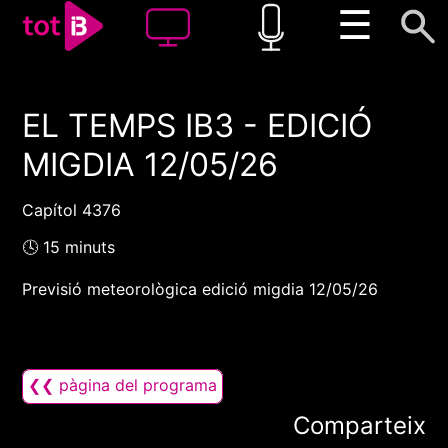
☰
EL TEMPS IB3 - EDICIÓ
00:00
00:00
MIGDIA 12/05/26
1x
Capítol 4376
🕓 15 minuts
Previsió meteorològica edició migdia 12/05/26
❮❮ pàgina del programa
Comparteix